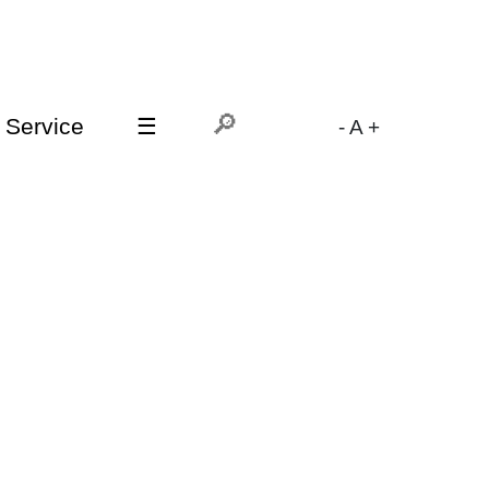
Service
☰
-
A
+