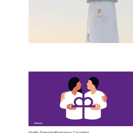
Grafik: Diakonie/Francesco Ciccolella