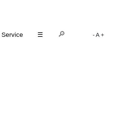
Service
☰
-
A
+