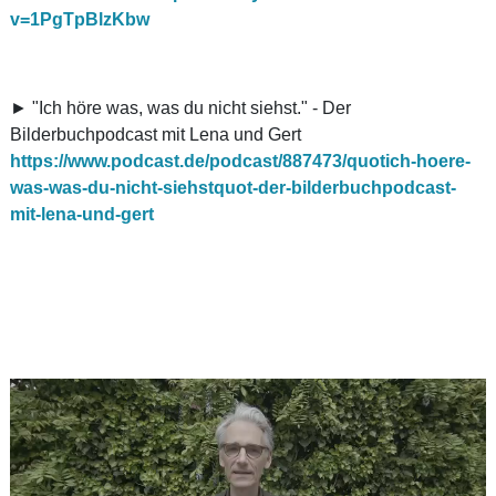
v=1PgTpBlzKbw
► "Ich höre was, was du nicht siehst." - Der
Bilderbuchpodcast mit Lena und Gert
https://www.podcast.de/podcast/887473/quotich-hoere-
was-was-du-nicht-siehstquot-der-bilderbuchpodcast-
mit-lena-und-gert