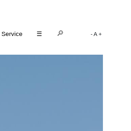
Service
☰
-
A
+