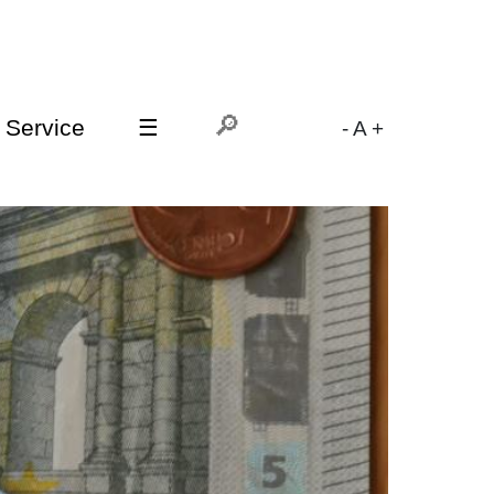
Service
☰
-
A
+