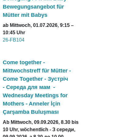
Bewegungsangebot für
Mütter mit Babys
ab Mittwoch, 01.07.2026, 9:15 –
10:45 Uhr
26-FB104
Come together -
Mittwochstreff für Mütter -
Come Together - Зустріч
- Середа для мам -
Wednesday Meetings for
Mothers - Anneler İçin
Çarşamba Buluşması
Ab Mittwoch, 09.09.2026, 8.30 bis
10 Uhr, wöchentlich - З середи,
09.09.2026, з 8.30 до 10.00,